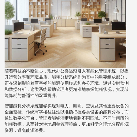
随着科技的不断进步，现代办公楼逐渐引入智能化管理系统，以提
升运营效率和环境品质。能耗分析系统作为其中的重要组成部分，
正在深刻影响着写字楼的能源使用模式和办公环境。通过实时监测
和数据分析，这类系统帮助管理者更精准地掌握能耗状况，实现节
能降耗与舒适性的双重提升。
智能能耗分析系统能够实现对电力、照明、空调及其他重要设备的
全面监控。传统写字楼往往难以准确把握各类设备的能耗分布，而
通过数字化平台，管理者能够清晰地看到不同区域、不同时间段的
能耗数据，从而针对性地调整管理策略，更加科学合理地分配能源
资源，避免能源浪费。