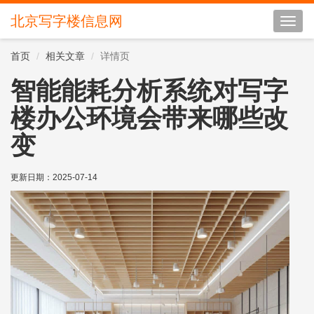
北京写字楼信息网
切
换
导
首页
相关文章
详情页
航
智能能耗分析系统对写字
楼办公环境会带来哪些改
变
更新日期：
2025-07-14