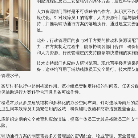
响应流程以及员工安全培训的具体方案，通过科学的
人力资源部门同样是不可或缺的合作方。其职责不仅
境优化。针对残障员工的需求，人力资源部门需与物
持，并推动辅助通行方案的落地执行。通过建立完善
足。
此外，行政管理层的参与对于方案的推动和资源调配
力，在方案制定过程中，能够协调各部门合作，确保
和人力资源。行政管理层的支持能够加快措施的实施
技术支持部门也应纳入研讨范围。现代写字楼普遍采
备，这些均可用于辅助残障员工安全通行。技术团队
全管理水平。
方案研讨和执行中起到桥梁作用。该小组负责制定详细的时间表、任务分
确保辅助通行方案科学合理且具备可操作性。
字楼通常涉及多层建筑结构和多样化的办公空间布局。针对连续降雨后的
及卫生间等残障员工频繁使用的区域，确保辅助设施和防滑措施覆盖全面
队应组织定期的安全教育和应急演练，提高全体员工尤其是残障员工的安
风险。
工辅助通行方案的制定需要多方管理层的密切配合。物业管理、安全管理